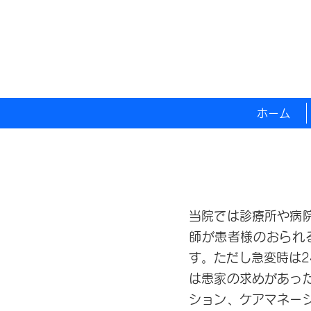
ホーム
当院では診療所や病
師が患者様のおられ
す。ただし急変時は
は患家の求めがあっ
ション、ケアマネー