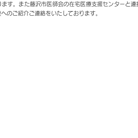
ります。また藤沢市医師会の在宅医療支援センターと連
設へのご紹介ご連絡をいたしております。
診療時間
院
月・火・水・金／ 9:00～12:00、
1
土 ／ 9:00～12:00
休 診 日／
木曜日、土曜午後